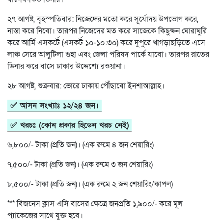
২৭ আগষ্ট, বৃহস্পতিবার: নিজেদের মতো করে সূর্যোদয় উপভোগ করে,
নাস্তা করে নিবো। তারপর নিজেদের মত করে সাজেকে কিছুক্ষন ঘোরাঘুরি
করে আর্মি এসকর্টে (এসকর্ট ১০-১০:৩০) করে দুপুরে খাগড়াছড়িতে এসে
লাঞ্চ সেরে আলুটিলা গুহা এবং জেলা পরিষদ পার্কে যাবো। তারপর রাতের
ডিনার করে বাসে ঢাকার উদ্দেশ্যে রওয়ানা।
২৮ আগষ্ট, শুক্রবার: ভোরে ঢাকায় পৌঁছাবো ইনশাআল্লাহ।
✅ আসন সংখ্যাঃ ১২/২৪ জন।
✅ খরচঃ (কোন প্রকার হিডেন খরচ নেই)
৬,৮০০/- টাকা (প্রতি জন)। (এক রুমে ৪ জন শেয়ারিং)
৭,৫০০/- টাকা (প্রতি জন)। (এক রুমে ৩ জন শেয়ারিং)
৮,৫০০/- টাকা (প্রতি জন)। (এক রুমে ২ জন শেয়ারিং/কাপল)
*** বিজনেস ক্লাস এসি বাসের ক্ষেত্রে জনপ্রতি ১,৯০০/- করে মূল
প্যাকেজের সাথে যুক্ত হবে।