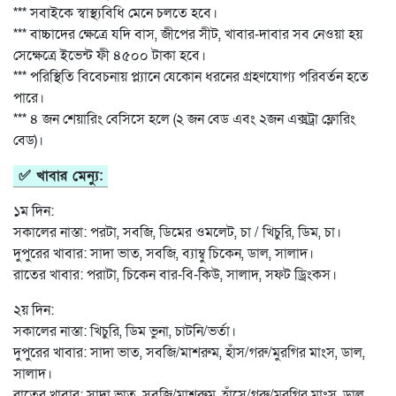
*** সবাইকে স্বাস্থ্যবিধি মেনে চলতে হবে।
*** বাচ্চাদের ক্ষেত্রে যদি বাস, জীপের সীট, খাবার-দাবার সব নেওয়া হয়
সেক্ষেত্রে ইভেন্ট ফী ৪৫০০ টাকা হবে।
*** পরিস্থিতি বিবেচনায় প্ল্যানে যেকোন ধরনের গ্রহণযোগ্য পরিবর্তন হতে
পারে।
*** ৪ জন শেয়ারিং বেসিসে হলে (২ জন বেড এবং ২জন এক্সট্রা ফ্লোরিং
বেড)।
✅ খাবার মেন্যু:
১ম দিন:
সকালের নাস্তা: পরটা, সবজি, ডিমের ওমলেট, চা / খিচুরি, ডিম, চা।
দুপুরের খাবার: সাদা ভাত, সবজি, ব্যাম্বু চিকেন, ডাল, সালাদ।
রাতের খাবার: পরাটা, চিকেন বার-বি-কিউ, সালাদ, সফট ড্রিংকস।
২য় দিন:
সকালের নাস্তা: খিচুরি, ডিম ভুনা, চাটনি/ভর্তা।
দুপুরের খাবার: সাদা ভাত, সবজি/মাশরুম, হাঁস/গরু/মুরগির মাংস, ডাল,
সালাদ।
রাতের খাবার: সাদা ভাত, সবজি/মাশরুম, হাঁসে/গরু/মুরগির মাংস, ডাল,