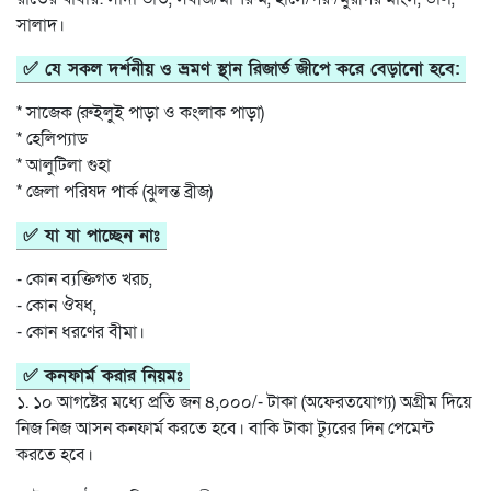
সালাদ।
✅ যে সকল দর্শনীয় ও ভ্রমণ স্থান রিজার্ভ জীপে করে বেড়ানো হবে:
* সাজেক (রুইলুই পাড়া ও কংলাক পাড়া)
* হেলিপ্যাড
* আলুটিলা গুহা
* জেলা পরিষদ পার্ক (ঝুলন্ত ব্রীজ)
✅ যা যা পাচ্ছেন নাঃ
- কোন ব্যক্তিগত খরচ,
- কোন ঔষধ,
- কোন ধরণের বীমা।
✅ কনফার্ম করার নিয়মঃ
১. ১০ আগষ্টের মধ্যে প্রতি জন ৪,০০০/- টাকা (অফেরতযোগ্য) অগ্রীম দিয়ে
নিজ নিজ আসন কনফার্ম করতে হবে। বাকি টাকা ট্যুরের দিন পেমেন্ট
করতে হবে।