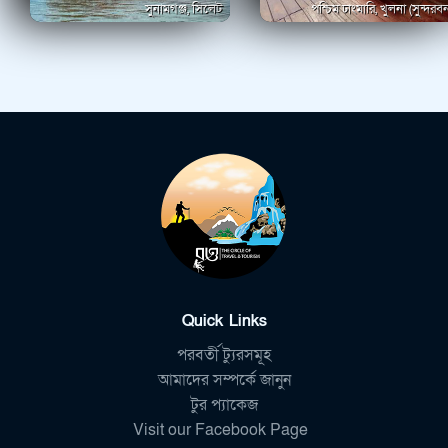
সুনামগঞ্জ, সিলেট
পশ্চিম ঢাংমারি, খুলনা (সুন্দরবন
Quick Links
পরবর্তী ট্যুরসমূহ
আমাদের সম্পর্কে জানুন
টুর প্যাকেজ
Visit our Facebook Page