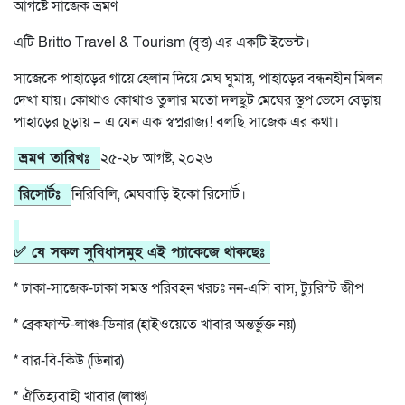
আগষ্টে সাজেক ভ্রমণ
এটি Britto Travel & Tourism (বৃত্ত) এর একটি ইভেন্ট।
সাজেকে পাহাড়ের গায়ে হেলান দিয়ে মেঘ ঘুমায়, পাহাড়ের বন্ধনহীন মিলন
দেখা যায়। কোথাও কোথাও তুলার মতো দলছুট মেঘের স্তুপ ভেসে বেড়ায়
পাহাড়ের চূড়ায় – এ যেন এক স্বপ্নরাজ্য! বলছি সাজেক এর কথা।
ভ্রমণ তারিখঃ
২৫-২৮ আগষ্ট, ২০২৬
রিসোর্টঃ
নিরিবিলি, মেঘবাড়ি ইকো রিসোর্ট।
✅ যে সকল সুবিধাসমুহ এই প্যাকেজে থাকছেঃ
* ঢাকা-সাজেক-ঢাকা সমস্ত পরিবহন খরচঃ নন-এসি বাস, ট্যুরিস্ট জীপ
* ব্রেকফাস্ট-লাঞ্চ-ডিনার (হাইওয়েতে খাবার অন্তর্ভুক্ত নয়)
* বার-বি-কিউ (ডিনার)
* ঐতিহ্যবাহী খাবার (লাঞ্চ)